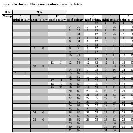
Łączna liczba opublikowanych obiektów w bibliotece
Rok
2012
Miesiąc
10
11
12
1
2
3
4
dzień
obiekty
dzień
obiekty
dzień
obiekty
dzień
obiekty
dzień
obiekty
dzień
obiekty
dzień
obie
1
62
1
75
1
9
2
27
2
62
2
75
2
9
3
27
3
62
3
75
3
9
4
31
4
62
4
75
4
9
5
31
5
62
5
75
5
9
6
31
6
62
6
81
6
9
7
35
7
62
7
81
7
9
8
0
8
35
8
62
8
81
8
9
9
40
9
62
9
81
9
9
10
49
10
81
10
9
11
53
11
62
11
81
11
9
12
3
12
53
12
62
12
81
12
9
13
0
13
74
13
86
13
9
14
53
14
75
14
86
14
9
15
0
15
62
15
75
15
92
15
9
16
62
16
75
16
92
16
9
17
11
17
62
17
75
17
92
17
9
18
17
18
62
18
75
18
92
18
9
19
22
19
62
19
75
19
92
19
9
20
62
20
75
20
92
20
9
21
62
21
75
21
92
21
9
22
62
22
75
22
92
22
9
23
62
23
75
23
92
23
9
24
62
24
75
24
92
24
9
25
62
25
75
25
92
25
9
26
0
26
62
26
75
26
92
26
9
27
62
27
75
27
92
27
9
28
0
28
62
28
75
28
92
28
9
29
62
29
96
29
9
30
62
30
96
30
9
31
62
31
96