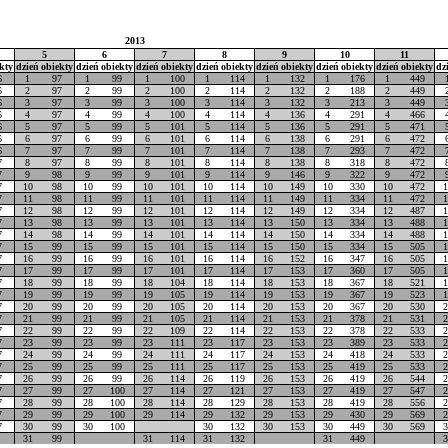
2013
5
6
7
8
9
10
11
kty
dzień
obiekty
dzień
obiekty
dzień
obiekty
dzień
obiekty
dzień
obiekty
dzień
obiekty
dzień
obiekty
dz
6
1
97
1
99
1
100
1
114
1
132
1
176
1
449
6
2
97
2
99
2
100
2
114
2
132
2
188
2
449
6
3
97
3
99
3
100
3
114
3
132
3
213
3
449
6
4
97
4
99
4
100
4
114
4
136
4
291
4
466
6
5
97
5
99
5
101
5
114
5
136
5
291
5
471
6
6
97
6
99
6
101
6
114
6
138
6
291
6
472
6
7
97
7
99
7
101
7
114
7
138
7
293
7
472
7
8
97
8
99
8
101
8
114
8
138
8
318
8
472
7
9
98
9
99
9
101
9
114
9
146
9
322
9
472
7
10
98
10
99
10
101
10
114
10
149
10
330
10
472
1
7
11
98
11
99
11
101
11
114
11
149
11
334
11
472
1
7
12
98
12
99
12
101
12
114
12
149
12
334
12
487
1
7
13
98
13
99
13
101
13
114
13
150
13
334
13
488
1
7
14
98
14
99
14
101
14
114
14
150
14
334
14
488
1
7
15
99
15
99
15
101
15
114
15
150
15
334
15
505
1
7
16
99
16
99
16
101
16
114
16
152
16
347
16
505
1
7
17
99
17
99
17
101
17
114
17
153
17
360
17
505
1
7
18
99
18
99
18
104
18
114
18
153
18
367
18
521
1
7
19
99
19
99
19
105
19
114
19
153
19
367
19
523
1
7
20
99
20
99
20
105
20
114
20
153
20
367
20
530
2
7
21
99
21
99
21
105
21
114
21
153
21
378
21
531
2
7
22
99
22
99
22
109
22
114
22
153
22
378
22
533
2
7
23
99
23
99
23
111
23
117
23
153
23
389
23
533
2
7
24
99
24
99
24
111
24
117
24
153
24
418
24
533
2
7
25
99
25
99
25
111
25
117
25
153
25
419
25
533
2
7
26
99
26
99
26
114
26
119
26
153
26
419
26
544
2
7
27
99
27
100
27
114
27
121
27
153
27
419
27
547
2
7
28
99
28
100
28
114
28
129
28
153
28
419
28
556
2
7
29
99
29
100
29
114
29
132
29
153
29
430
29
569
2
7
30
99
30
100
30
132
30
153
30
449
30
569
3
31
99
31
114
31
132
31
449
3